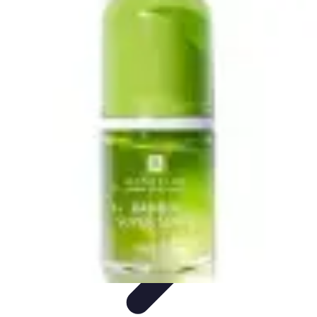
Belleza Actual
Cuidado Facial
Cuidado de la piel
Cuidado de la Piel
Consejos de
Belleza
Cuidado del Cabello
Belleza Actual