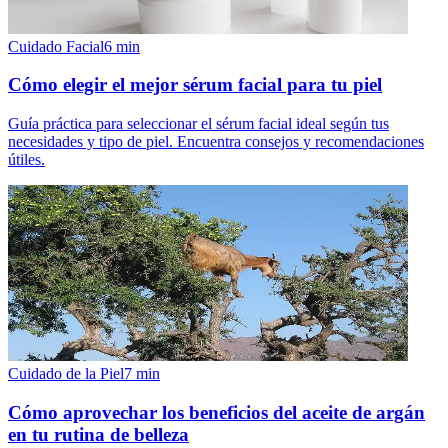
Cuidado Facial
6
min
Cómo elegir el mejor sérum facial para tu piel
Guía práctica para seleccionar el sérum facial ideal según tus
necesidades y tipo de piel. Encuentra consejos y recomendaciones
útiles.
Cuidado de la Piel
7
min
Cómo aprovechar los beneficios del aceite de argán
en tu rutina de belleza