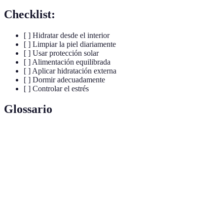
Checklist:
[ ] Hidratar desde el interior
[ ] Limpiar la piel diariamente
[ ] Usar protección solar
[ ] Alimentación equilibrada
[ ] Aplicar hidratación externa
[ ] Dormir adecuadamente
[ ] Controlar el estrés
Glossario
Terme
Définition
Proceso de aportar agua a la piel para mantener
Hidratación
su elasticidad y salud.
Eliminación de las células muertas de la piel para
Exfoliación
mejorar su textura y apariencia.