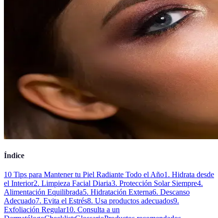
Índice
10 Tips para Mantener tu Piel Radiante Todo el Año
1. Hidrata desde
el Interior
2. Limpieza Facial Diaria
3. Protección Solar Siempre
4.
Alimentación Equilibrada
5. Hidratación Externa
6. Descanso
Adecuado
7. Evita el Estrés
8. Usa productos adecuados
9.
Exfoliación Regular
10. Consulta a un