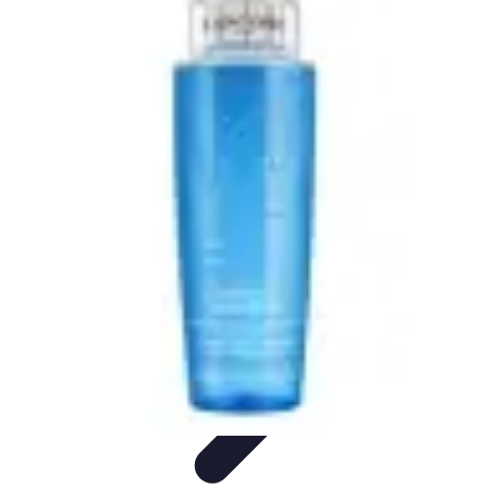
Belleza Actual
Cuidado Facial
Cuidado de la piel
Cuidado de la Piel
Consejos de
Belleza
Cuidado del Cabello
Belleza Actual