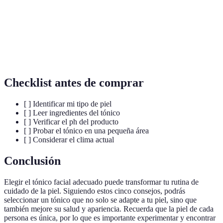
Medida que indica qué tan ácida o básica es una
pH
sustancia.
Sustancia que causa contracción de los tejidos, útil
Astringente
para pieles grasas.
Checklist antes de comprar
[ ] Identificar mi tipo de piel
[ ] Leer ingredientes del tónico
[ ] Verificar el ph del producto
[ ] Probar el tónico en una pequeña área
[ ] Considerar el clima actual
Conclusión
Elegir el tónico facial adecuado puede transformar tu rutina de
cuidado de la piel. Siguiendo estos cinco consejos, podrás
seleccionar un tónico que no solo se adapte a tu piel, sino que
también mejore su salud y apariencia. Recuerda que la piel de cada
persona es única, por lo que es importante experimentar y encontrar