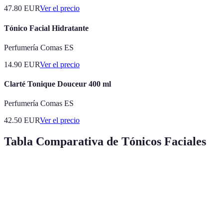
47.80
EUR
Ver el precio
Tónico Facial Hidratante
Perfumería Comas ES
14.90
EUR
Ver el precio
Clarté Tonique Douceur 400 ml
Perfumería Comas ES
42.50
EUR
Ver el precio
Tabla Comparativa de Tónicos Faciales
Tipo de Piel
Opción A
Opción B
Opción C
V
Tónico
Tónico
Tónico
O
Grasa
astringente
exfoliante
normalizador
r