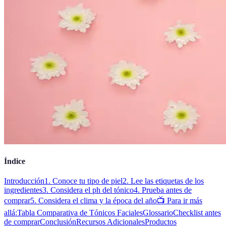
Índice
Introducción
1. Conoce tu tipo de piel
2. Lee las etiquetas de los
ingredientes
3. Considera el ph del tónico
4. Prueba antes de
comprar
5. Considera el clima y la época del año
📺 Para ir más
allá:
Tabla Comparativa de Tónicos Faciales
Glossario
Checklist antes
de comprar
Conclusión
Recursos Adicionales
Productos