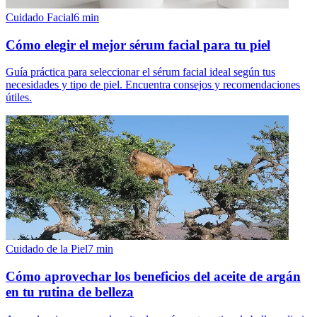
Cuidado Facial
6
min
Cómo elegir el mejor sérum facial para tu piel
Guía práctica para seleccionar el sérum facial ideal según tus
necesidades y tipo de piel. Encuentra consejos y recomendaciones
útiles.
Cuidado de la Piel
7
min
Cómo aprovechar los beneficios del aceite de argán
en tu rutina de belleza