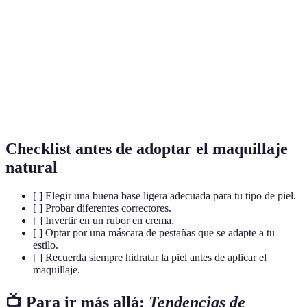
Maquillaje
Estilo de maquillaje que enfatiza las características
Natural
auténticas de la piel.
Producto que proporciona cobertura mínima, ideal
Base Ligera
para un look fresco.
Producto que ayuda a disimular imperfecciones en
Corrector
la piel.
Checklist antes de adoptar el maquillaje
natural
[ ] Elegir una buena base ligera adecuada para tu tipo de piel.
[ ] Probar diferentes correctores.
[ ] Invertir en un rubor en crema.
[ ] Optar por una máscara de pestañas que se adapte a tu
estilo.
[ ] Recuerda siempre hidratar la piel antes de aplicar el
maquillaje.
📺 Para ir más allá:
Tendencias de