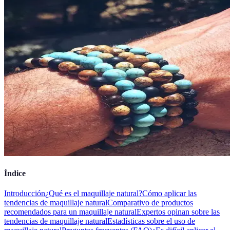
Índice
Introducción
¿Qué es el maquillaje natural?
Cómo aplicar las
tendencias de maquillaje natural
Comparativo de productos
recomendados para un maquillaje natural
Expertos opinan sobre las
tendencias de maquillaje natural
Estadísticas sobre el uso de