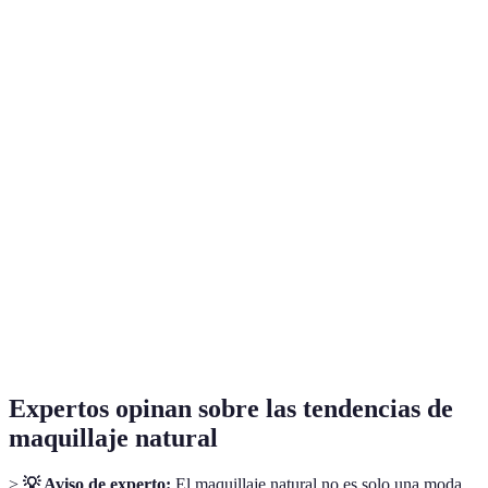
Corrector
Líquido
Crema
Polvo
Rubor
Crema
Polvo
Líquido
Máscara de
Voluminizadora
Alargadora
Orgánica
pestañas
Expertos opinan sobre las tendencias de
maquillaje natural
>
💡 Aviso de experto:
El maquillaje natural no es solo una moda