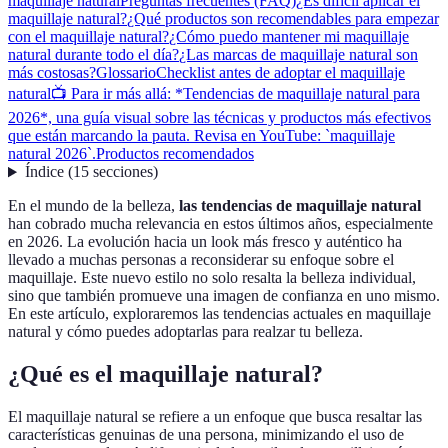
maquillaje natural
Preguntas frecuentes (FAQ)
¿Es difícil aplicar el
maquillaje natural?
¿Qué productos son recomendables para empezar
con el maquillaje natural?
¿Cómo puedo mantener mi maquillaje
natural durante todo el día?
¿Las marcas de maquillaje natural son
más costosas?
Glossario
Checklist antes de adoptar el maquillaje
natural
📺 Para ir más allá: *Tendencias de maquillaje natural para
2026*, una guía visual sobre las técnicas y productos más efectivos
que están marcando la pauta. Revisa en YouTube: `maquillaje
natural 2026`.
Productos recomendados
Índice
(
15
secciones
)
En el mundo de la belleza,
las tendencias de maquillaje natural
han cobrado mucha relevancia en estos últimos años, especialmente
en 2026. La evolución hacia un look más fresco y auténtico ha
llevado a muchas personas a reconsiderar su enfoque sobre el
maquillaje. Este nuevo estilo no solo resalta la belleza individual,
sino que también promueve una imagen de confianza en uno mismo.
En este artículo, exploraremos las tendencias actuales en maquillaje
natural y cómo puedes adoptarlas para realzar tu belleza.
¿Qué es el maquillaje natural?
El maquillaje natural se refiere a un enfoque que busca resaltar las
características genuinas de una persona, minimizando el uso de