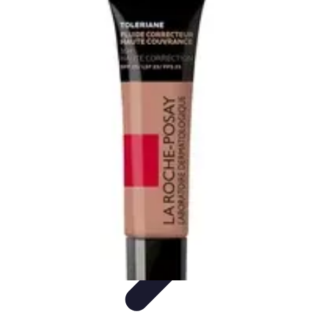
Belleza Actual
Cuidado Facial
Cuidado de la piel
Cuidado de la Piel
Consejos de
Belleza
Cuidado del Cabello
Belleza Actual