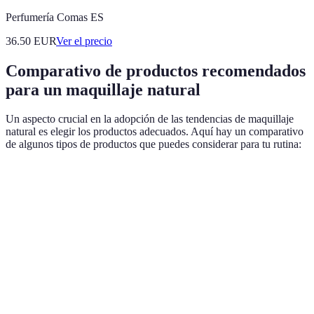
Perfumería Comas ES
36.50
EUR
Ver el precio
Comparativo de productos recomendados
para un maquillaje natural
Un aspecto crucial en la adopción de las tendencias de maquillaje
natural es elegir los productos adecuados. Aquí hay un comparativo
de algunos tipos de productos que puedes considerar para tu rutina:
Tipo de producto
Opción A
Opción B
Opción C
Hidratante
Base
Ligera/mate
Jojoba
con color