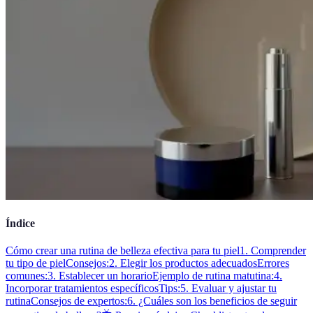
Índice
Cómo crear una rutina de belleza efectiva para tu piel
1. Comprender
tu tipo de piel
Consejos:
2. Elegir los productos adecuados
Errores
comunes:
3. Establecer un horario
Ejemplo de rutina matutina:
4.
Incorporar tratamientos específicos
Tips:
5. Evaluar y ajustar tu
rutina
Consejos de expertos:
6. ¿Cuáles son los beneficios de seguir