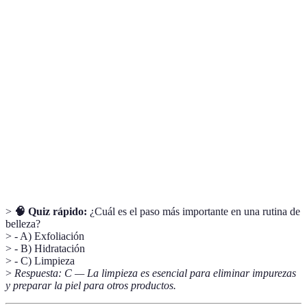
Terme
Définition
Producto que ayuda a equilibrar el pH de la piel
Tónico
después de la limpieza.
Concentrados de ingredientes activos que abordan
Sueros
problemas específicos de la piel.
Protector
Crema que protege la piel de los dañinos rayos UV.
solar
>
🧠 Quiz rápido:
¿Cuál es el paso más importante en una rutina de
belleza?
> - A) Exfoliación
> - B) Hidratación
> - C) Limpieza
>
Respuesta: C — La limpieza es esencial para eliminar impurezas
y preparar la piel para otros productos.