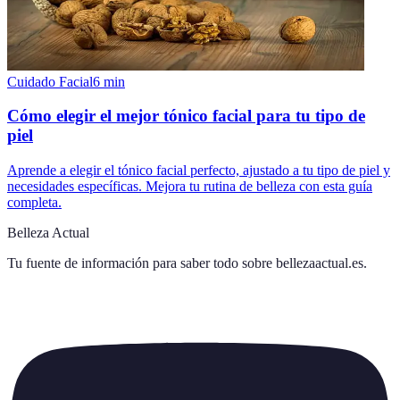
Cuidado Facial
6
min
Cómo elegir el mejor tónico facial para tu tipo de
piel
Aprende a elegir el tónico facial perfecto, ajustado a tu tipo de piel y
necesidades específicas. Mejora tu rutina de belleza con esta guía
completa.
Belleza Actual
Tu fuente de información para saber todo sobre
bellezaactual.es
.