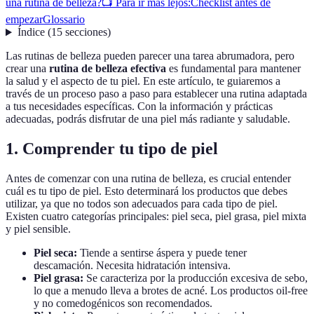
una rutina de belleza?
📺 Para ir más lejos:
Checklist antes de
empezar
Glossario
Índice
(
15
secciones
)
Las rutinas de belleza pueden parecer una tarea abrumadora, pero
crear una
rutina de belleza efectiva
es fundamental para mantener
la salud y el aspecto de tu piel. En este artículo, te guiaremos a
través de un proceso paso a paso para establecer una rutina adaptada
a tus necesidades específicas. Con la información y prácticas
adecuadas, podrás disfrutar de una piel más radiante y saludable.
1. Comprender tu tipo de piel
Antes de comenzar con una rutina de belleza, es crucial entender
cuál es tu tipo de piel. Esto determinará los productos que debes
utilizar, ya que no todos son adecuados para cada tipo de piel.
Existen cuatro categorías principales: piel seca, piel grasa, piel mixta
y piel sensible.
Piel seca:
Tiende a sentirse áspera y puede tener
descamación. Necesita hidratación intensiva.
Piel grasa:
Se caracteriza por la producción excesiva de sebo,
lo que a menudo lleva a brotes de acné. Los productos oil-free
y no comedogénicos son recomendados.