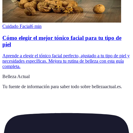
Cuidado Facial
6
min
Cómo elegir el mejor tónico facial para tu tipo de
piel
Aprende a elegir el tónico facial perfecto, ajustado a tu tipo de piel y
necesidades específicas. Mejora tu rutina de belleza con esta guía
completa.
Belleza Actual
Tu fuente de información para saber todo sobre
bellezaactual.es
.