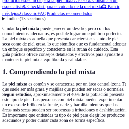
productos específicos para la piel mixta
7. Paso 6: Consulta a un
especialista
8. Checklist para el cuidado de la piel mixta
📺 Para ir
más lejos:
Glossario
FAQ
Productos recomendados
Índice
(
13
secciones
)
Cuidar la
piel mixta
puede parecer un desafío, pero con los
conocimientos adecuados, es posible lograr un equilibrio perfecto.
La piel mixta es aquella que presenta características tanto de piel
seca como de piel grasa, lo que significa que es fundamental adoptar
un enfoque específico y consciente en la rutina de cuidado. Esta
guía práctica ofrece consejos detallados y efectivos para ayudarte a
mantener tu piel mixta equilibrada y saludable.
1. Comprendiendo la piel mixta
La
piel mixta
es común y se caracteriza por un área central (zona T)
que suele ser más grasa y mejillas que pueden ser secas o normales.
Según estudios
, aproximadamente el 40% de la población presenta
este tipo de piel. Las personas con piel mixta pueden experimentar
un exceso de brillo en la frente, nariz y barbilla mientras que las
áreas más secas pueden ser propensas a irritaciones o deshidratación.
Es importante que entiendas tu tipo de piel para elegir los productos
adecuados y poder cuidar cada zona de forma específica.