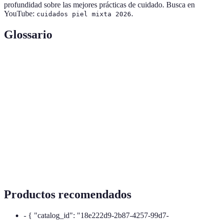
profundidad sobre las mejores prácticas de cuidado. Busca en
YouTube:
.
cuidados piel mixta 2026
Glossario
Terme
Définition
Tipo de piel que presenta características de piel
Piel mixta
grasa y seca a la vez.
Proceso de eliminar células muertas de la piel para
Exfoliación
mejorar su textura y luminosidad.
Protección
Uso de productos que evitan daños causados por la
solar
radiación solar en la piel.
Productos recomendados
- { "catalog_id": "18e222d9-2b87-4257-99d7-