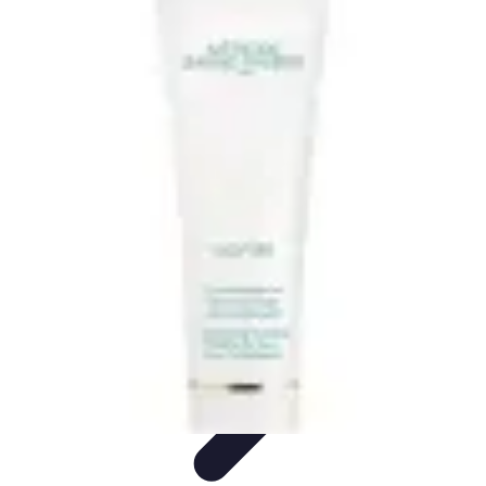
Belleza Actual
Cuidado Facial
Cuidado de la piel
Cuidado de la Piel
Consejos de
Belleza
Cuidado del Cabello
Belleza Actual