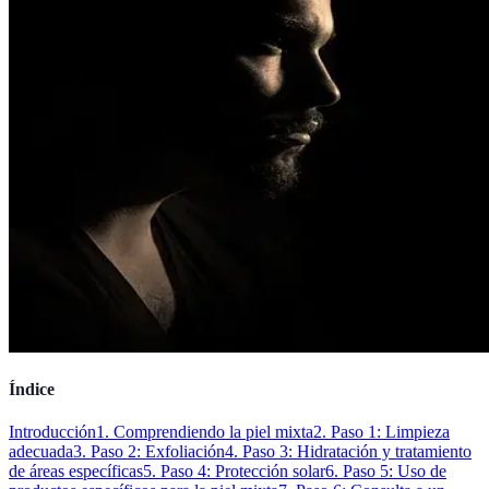
Índice
Introducción
1. Comprendiendo la piel mixta
2. Paso 1: Limpieza
adecuada
3. Paso 2: Exfoliación
4. Paso 3: Hidratación y tratamiento
de áreas específicas
5. Paso 4: Protección solar
6. Paso 5: Uso de