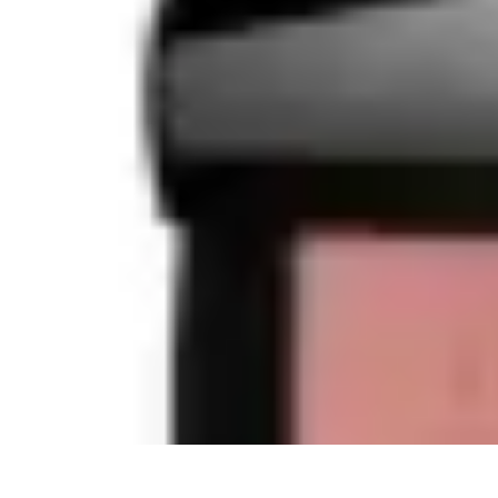
Belleza Actual
Cuidado Facial
Cuidado de la piel
Cuidado de la Piel
Consejos de Bell
Belleza Actual