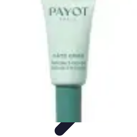
Belleza Actual
Cuidado Facial
Cuidado de la piel
Cuidado de la Piel
Consejos de
Belleza
Cuidado del Cabello
Belleza Actual