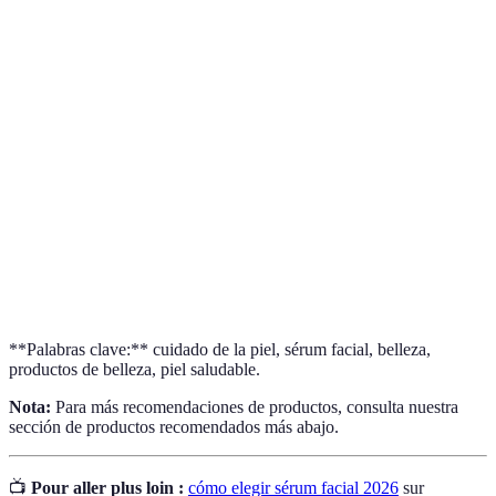
Terme
Définition
Ácido
Un compuesto que retiene la humedad en la piel,
Hialurónico
esencial para la hidratación.
Un derivado de la vitamina A que ayuda a
Retinol
combatir los signos del envejecimiento.
También conocida como vitamina B3, ayuda a
Niacinamida
mejorar el tono de la piel y reducir la producción
de sebo.
**Palabras clave:** cuidado de la piel, sérum facial, belleza,
productos de belleza, piel saludable.
Nota:
Para más recomendaciones de productos, consulta nuestra
sección de productos recomendados más abajo.
📺
Pour aller plus loin :
cómo elegir sérum facial 2026
sur