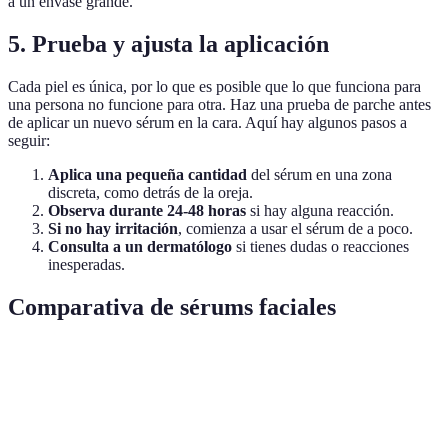
a un envase grande.
5. Prueba y ajusta la aplicación
Cada piel es única, por lo que es posible que lo que funciona para
una persona no funcione para otra. Haz una prueba de parche antes
de aplicar un nuevo sérum en la cara. Aquí hay algunos pasos a
seguir:
Aplica una pequeña cantidad
del sérum en una zona
discreta, como detrás de la oreja.
Observa durante 24-48 horas
si hay alguna reacción.
Si no hay irritación
, comienza a usar el sérum de a poco.
Consulta a un dermatólogo
si tienes dudas o reacciones
inesperadas.
Comparativa de sérums faciales
Criterio
Sérum A
Sérum B
Sérum C
Regulador de
Tipo
Hidratante
Anti-edad
sebo