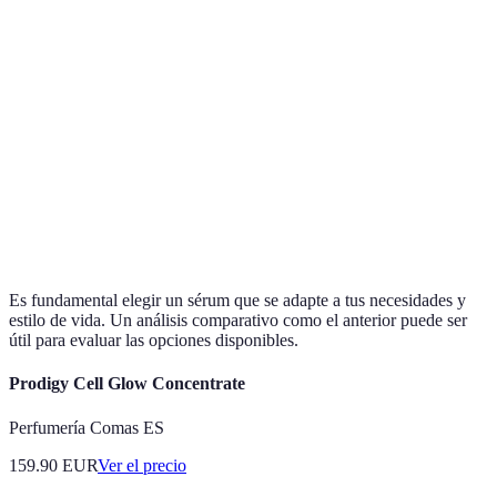
Textura
Gel ligero
Aceite
Líquido
Concent.
A.Hialurónico
Retinol
Niacinamida
Activo
30%
0.5%
10%
Piel
Ideal Para
Piel seca
Piel grasa
madura
Precio
$$$
$$$$
$$
Es fundamental elegir un sérum que se adapte a tus necesidades y
estilo de vida. Un análisis comparativo como el anterior puede ser
útil para evaluar las opciones disponibles.
Prodigy Cell Glow Concentrate
Perfumería Comas ES
159.90
EUR
Ver el precio