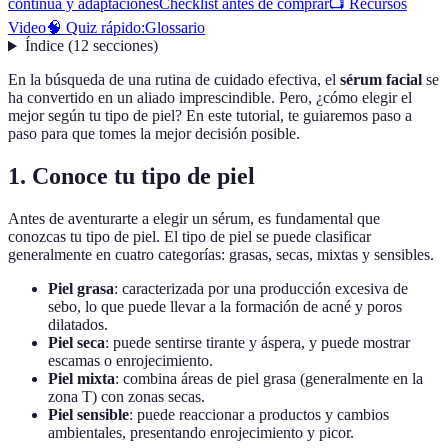
continua y adaptaciones
Checklist antes de comprar
📺 Recursos
Video
🧠 Quiz rápido:
Glossario
Índice
(
12
secciones
)
En la búsqueda de una rutina de cuidado efectiva, el
sérum facial
se
ha convertido en un aliado imprescindible. Pero, ¿cómo elegir el
mejor según tu tipo de piel? En este tutorial, te guiaremos paso a
paso para que tomes la mejor decisión posible.
1. Conoce tu tipo de piel
Antes de aventurarte a elegir un sérum, es fundamental que
conozcas tu tipo de piel. El tipo de piel se puede clasificar
generalmente en cuatro categorías: grasas, secas, mixtas y sensibles.
Piel grasa
: caracterizada por una producción excesiva de
sebo, lo que puede llevar a la formación de acné y poros
dilatados.
Piel seca
: puede sentirse tirante y áspera, y puede mostrar
escamas o enrojecimiento.
Piel mixta
: combina áreas de piel grasa (generalmente en la
zona T) con zonas secas.
Piel sensible
: puede reaccionar a productos y cambios
ambientales, presentando enrojecimiento y picor.