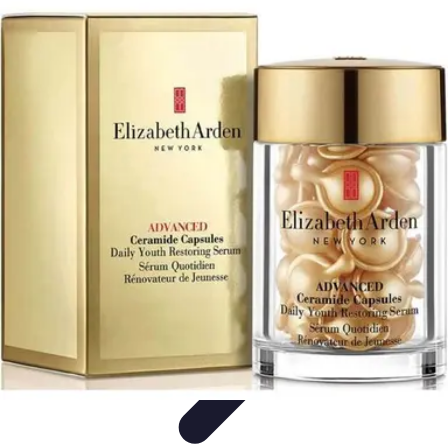
Belleza Actual
Cuidado Facial
Cuidado de la piel
Cuidado de la Piel
Consejos de
Belleza
Cuidado del Cabello
Belleza Actual