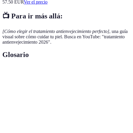
57.50
EUR
Ver el precio
📺 Para ir más allá:
[Cómo elegir el tratamiento antienvejecimiento perfecto]
, una guía
visual sobre cómo cuidar tu piel. Busca en YouTube: "tratamiento
antienvejecimiento 2026".
Glosario
Término
Definición
Compuesto derivado de la vitamina A, utilizado en
Retinol
tratamientos antienvejecimiento.
Ácido
Sustancia natural que hidrata la piel al retener agua.
hialurónico