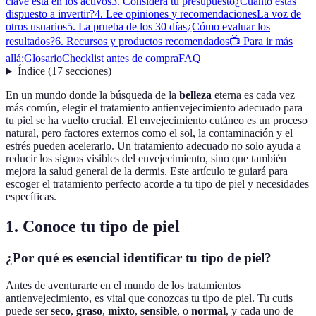
clave está en los activos
3. Considera tu presupuesto
¿Cuánto estás
dispuesto a invertir?
4. Lee opiniones y recomendaciones
La voz de
otros usuarios
5. La prueba de los 30 días
¿Cómo evaluar los
resultados?
6. Recursos y productos recomendados
📺 Para ir más
allá:
Glosario
Checklist antes de compra
FAQ
Índice
(
17
secciones
)
En un mundo donde la búsqueda de la
belleza
eterna es cada vez
más común, elegir el tratamiento antienvejecimiento adecuado para
tu piel se ha vuelto crucial. El envejecimiento cutáneo es un proceso
natural, pero factores externos como el sol, la contaminación y el
estrés pueden acelerarlo. Un tratamiento adecuado no solo ayuda a
reducir los signos visibles del envejecimiento, sino que también
mejora la salud general de la dermis. Este artículo te guiará para
escoger el tratamiento perfecto acorde a tu tipo de piel y necesidades
específicas.
1. Conoce tu tipo de piel
¿Por qué es esencial identificar tu tipo de piel?
Antes de aventurarte en el mundo de los tratamientos
antienvejecimiento, es vital que conozcas tu tipo de piel. Tu cutis
puede ser
seco
,
graso
,
mixto
,
sensible
, o
normal
, y cada uno de