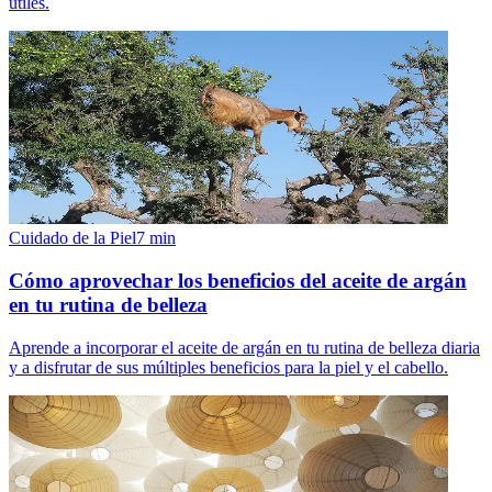
útiles.
Cuidado de la Piel
7
min
Cómo aprovechar los beneficios del aceite de argán
en tu rutina de belleza
Aprende a incorporar el aceite de argán en tu rutina de belleza diaria
y a disfrutar de sus múltiples beneficios para la piel y el cabello.