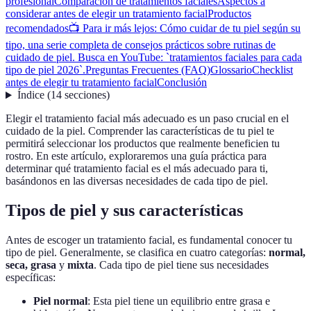
profesional
Comparación de tratamientos faciales
Aspectos a
considerar antes de elegir un tratamiento facial
Productos
recomendados
📺 Para ir más lejos: Cómo cuidar de tu piel según su
tipo, una serie completa de consejos prácticos sobre rutinas de
cuidado de piel. Busca en YouTube: `tratamientos faciales para cada
tipo de piel 2026`.
Preguntas Frecuentes (FAQ)
Glossario
Checklist
antes de elegir tu tratamiento facial
Conclusión
Índice
(
14
secciones
)
Elegir el tratamiento facial más adecuado es un paso crucial en el
cuidado de la piel. Comprender las características de tu piel te
permitirá seleccionar los productos que realmente beneficien tu
rostro. En este artículo, exploraremos una guía práctica para
determinar qué tratamiento facial es el más adecuado para ti,
basándonos en las diversas necesidades de cada tipo de piel.
Tipos de piel y sus características
Antes de escoger un tratamiento facial, es fundamental conocer tu
tipo de piel. Generalmente, se clasifica en cuatro categorías:
normal,
seca, grasa
y
mixta
. Cada tipo de piel tiene sus necesidades
específicas:
Piel normal
: Esta piel tiene un equilibrio entre grasa e