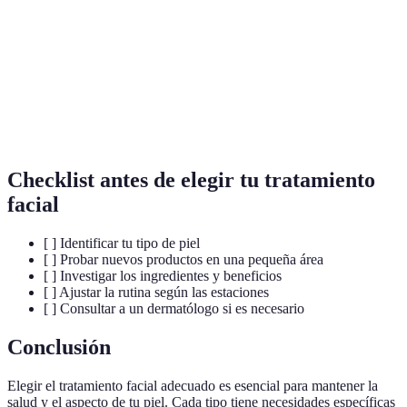
Ácido
Un ingrediente hidratante que retiene la humedad
hialurónico
en la piel.
Seborrea
Exceso de producción de sebo en la piel.
Sustancias que ayudan a combatir el daño celular
Antioxidantes
en la piel.
Checklist antes de elegir tu tratamiento
facial
[ ] Identificar tu tipo de piel
[ ] Probar nuevos productos en una pequeña área
[ ] Investigar los ingredientes y beneficios
[ ] Ajustar la rutina según las estaciones
[ ] Consultar a un dermatólogo si es necesario
Conclusión
Elegir el tratamiento facial adecuado es esencial para mantener la
salud y el aspecto de tu piel. Cada tipo tiene necesidades específicas