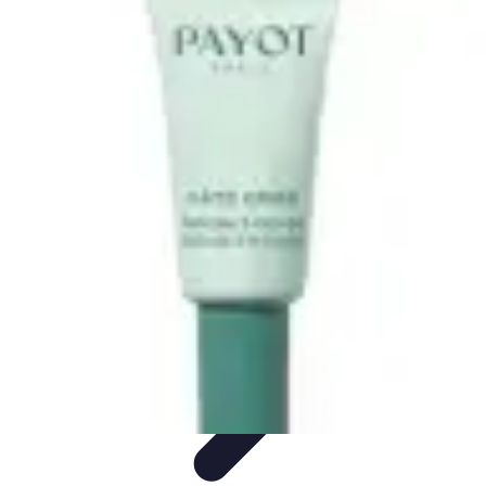
Belleza Actual
Cuidado Facial
Cuidado de la piel
Cuidado de la Piel
Consejos de
Belleza
Cuidado del Cabello
Belleza Actual