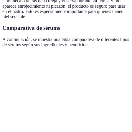
la muñeca o detrás de la oreja y observa durante 24 horas. Si no
aparece enrojecimiento ni picazón, el producto es seguro para usar
en el rostro. Esto es especialmente importante para quienes tienen
piel sensible.
Comparativa de sérums
A continuación, se muestra una tabla comparativa de diferentes tipos
de sérums según sus ingredientes y beneficios:
Tipo de Sérum
Ingredientes Clave
Beneficios
Tipo de P
Hidratación
Hidratante
Ácido hialurónico
Seca y mi
profunda
Mejora la
Antiarrugas
Retinol, péptidos
Todos
textura
Unifica el
Aclarante
Vitamina C
Todos
tono