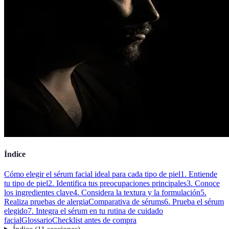
Índice
Cómo elegir el sérum facial ideal para cada tipo de piel
1. Entiende
tu tipo de piel
2. Identifica tus preocupaciones principales
3. Conoce
los ingredientes clave
4. Considera la textura y la formulación
5.
Realiza pruebas de alergia
Comparativa de sérums
6. Prueba el sérum
elegido
7. Integra el sérum en tu rutina de cuidado
facial
Glossario
Checklist antes de compra