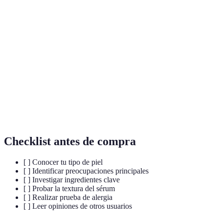
Terme
Définition
Producto de cuidado facial concentrado que se
Sérum
utiliza para tratar problemas específicos de la piel.
Ácido
Sustancia que retiene la humedad en la piel,
hialurónico
proporcionando hidratación y volumen.
Forma de vitamina B3 que ayuda a mejorar la
Niacinamida
apariencia de la piel y su textura.
Checklist antes de compra
[ ] Conocer tu tipo de piel
[ ] Identificar preocupaciones principales
[ ] Investigar ingredientes clave
[ ] Probar la textura del sérum
[ ] Realizar prueba de alergia
[ ] Leer opiniones de otros usuarios