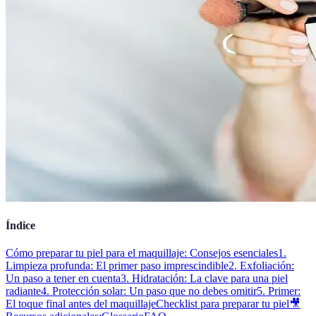
Índice
Cómo preparar tu piel para el maquillaje: Consejos esenciales
1.
Limpieza profunda: El primer paso imprescindible
2. Exfoliación:
Un paso a tener en cuenta
3. Hidratación: La clave para una piel
radiante
4. Protección solar: Un paso que no debes omitir
5. Primer:
El toque final antes del maquillaje
Checklist para preparar tu piel
🎥