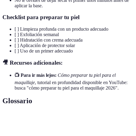
No te olvides de dejar secar el primer unos minutos antes de
aplicar la base.
Checklist para preparar tu piel
[ ] Limpieza profunda con un producto adecuado
[ ] Exfoliación semanal
[ ] Hidratación con crema adecuada
[ ] Aplicación de protector solar
[ ] Uso de un primer adecuado
🎥 Recursos adicionales:
📺 Para ir más lejos:
Cómo preparar tu piel para el
maquillaje
, tutorial en profundidad disponible en YouTube:
busca "cómo preparar tu piel para el maquillaje 2026".
Glossario
Terme
Définition
Producto que se aplica antes del maquillaje para