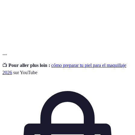
Primer
preparar la piel.
Hidratante
Crema o loción que aporta humedad a la piel.
Exfoliación
Proceso de eliminar las células muertas de la piel.
---
📺
Pour aller plus loin :
cómo preparar tu piel para el maquillaje
2026
sur YouTube