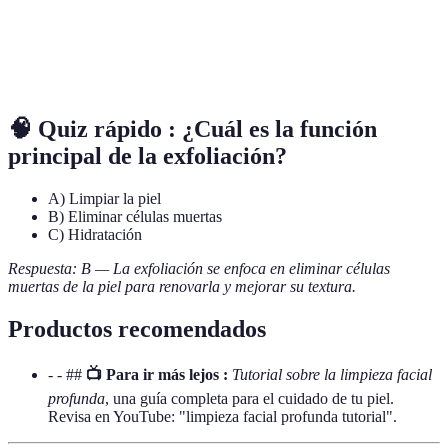
la piel para renovarla.
Mascarilla
Producto que se aplica sobre el rostro para tratar
facial
diversas necesidades de la piel.
🧠 Quiz rápido : ¿Cuál es la función
principal de la exfoliación?
A) Limpiar la piel
B) Eliminar células muertas
C) Hidratación
Respuesta: B — La exfoliación se enfoca en eliminar células
muertas de la piel para renovarla y mejorar su textura.
Productos recomendados
- - ##
📺 Para ir más lejos :
Tutorial sobre la limpieza facial
profunda
, una guía completa para el cuidado de tu piel.
Revisa en YouTube: "limpieza facial profunda tutorial".