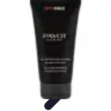
Belleza Actual
Cuidado Facial
Cuidado de la piel
Cuidado de la Piel
Consejos de
Belleza
Cuidado del Cabello
Belleza Actual