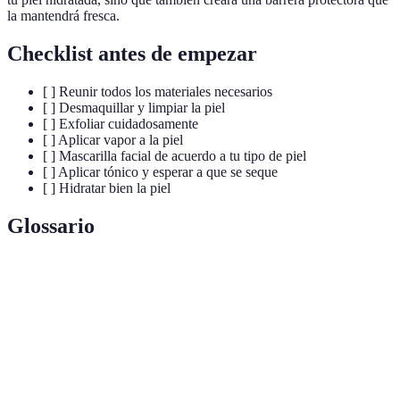
la mantendrá fresca.
Checklist antes de empezar
[ ] Reunir todos los materiales necesarios
[ ] Desmaquillar y limpiar la piel
[ ] Exfoliar cuidadosamente
[ ] Aplicar vapor a la piel
[ ] Mascarilla facial de acuerdo a tu tipo de piel
[ ] Aplicar tónico y esperar a que se seque
[ ] Hidratar bien la piel
Glossario
Terme
Définition
Solución que ayuda a equilibrar el pH de la piel y a
Tónico
cerrarla después de la limpieza.
Proceso que consiste en quitar las células muertas de
Exfoliación