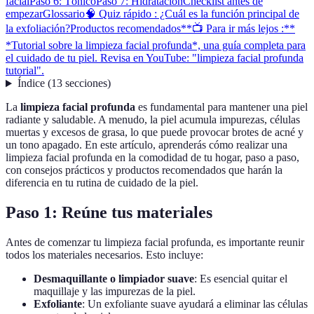
facial
Paso 6: Tónico
Paso 7: Hidratación
Checklist antes de
empezar
Glossario
🧠 Quiz rápido : ¿Cuál es la función principal de
la exfoliación?
Productos recomendados
**📺 Para ir más lejos :**
*Tutorial sobre la limpieza facial profunda*, una guía completa para
el cuidado de tu piel. Revisa en YouTube: "limpieza facial profunda
tutorial".
Índice
(
13
secciones
)
La
limpieza facial profunda
es fundamental para mantener una piel
radiante y saludable. A menudo, la piel acumula impurezas, células
muertas y excesos de grasa, lo que puede provocar brotes de acné y
un tono apagado. En este artículo, aprenderás cómo realizar una
limpieza facial profunda en la comodidad de tu hogar, paso a paso,
con consejos prácticos y productos recomendados que harán la
diferencia en tu rutina de cuidado de la piel.
Paso 1: Reúne tus materiales
Antes de comenzar tu limpieza facial profunda, es importante reunir
todos los materiales necesarios. Esto incluye:
Desmaquillante o limpiador suave
: Es esencial quitar el
maquillaje y las impurezas de la piel.
Exfoliante
: Un exfoliante suave ayudará a eliminar las células