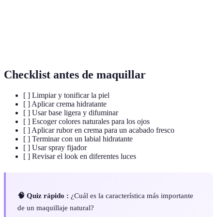
Cosmético que se utiliza para dar color a las
Rubor
mejillas.
Spray utilizado para mantener el maquillaje en
Fijador
su lugar.
Checklist antes de maquillar
[ ] Limpiar y tonificar la piel
[ ] Aplicar crema hidratante
[ ] Usar base ligera y difuminar
[ ] Escoger colores naturales para los ojos
[ ] Aplicar rubor en crema para un acabado fresco
[ ] Terminar con un labial hidratante
[ ] Usar spray fijador
[ ] Revisar el look en diferentes luces
🧠 Quiz rápido :
¿Cuál es la característica más importante
de un maquillaje natural?