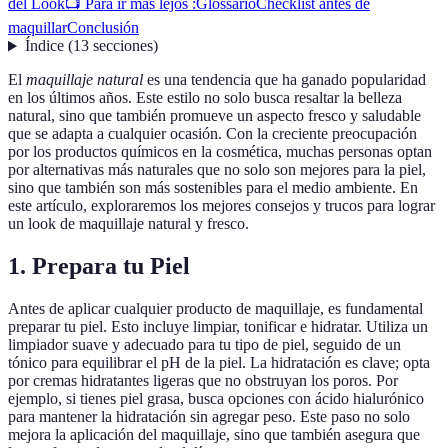
del Look
📺 Para ir más lejos :
Glossario
Checklist antes de
maquillar
Conclusión
Índice
(
13
secciones
)
El
maquillaje natural
es una tendencia que ha ganado popularidad
en los últimos años. Este estilo no solo busca resaltar la belleza
natural, sino que también promueve un aspecto fresco y saludable
que se adapta a cualquier ocasión. Con la creciente preocupación
por los productos químicos en la cosmética, muchas personas optan
por alternativas más naturales que no solo son mejores para la piel,
sino que también son más sostenibles para el medio ambiente. En
este artículo, exploraremos los mejores consejos y trucos para lograr
un look de maquillaje natural y fresco.
1. Prepara tu Piel
Antes de aplicar cualquier producto de maquillaje, es fundamental
preparar tu piel. Esto incluye limpiar, tonificar e hidratar. Utiliza un
limpiador suave y adecuado para tu tipo de piel, seguido de un
tónico para equilibrar el pH de la piel. La hidratación es clave; opta
por cremas hidratantes ligeras que no obstruyan los poros. Por
ejemplo, si tienes piel grasa, busca opciones con ácido hialurónico
para mantener la hidratación sin agregar peso. Este paso no solo
mejora la aplicación del maquillaje, sino que también asegura que