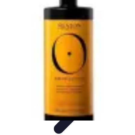
Belleza Actual
Cuidado Facial
Cuidado de la piel
Cuidado de la Piel
Consejos de
Belleza
Cuidado del Cabello
Belleza Actual