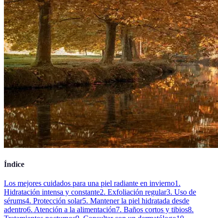
Índice
Los mejores cuidados para una piel radiante en invierno
1.
Hidratación intensa y constante
2. Exfoliación regular
3. Uso de
sérums
4. Protección solar
5. Mantener la piel hidratada desde
adentro
6. Atención a la alimentación
7. Baños cortos y tibios
8.