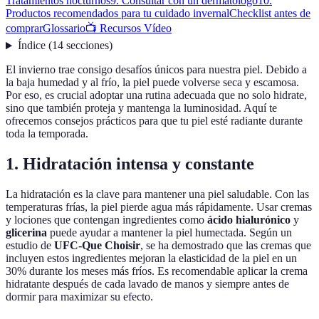
Tratamientos nocturnos
9. Consultar con un dermatólogo
10.
Productos recomendados para tu cuidado invernal
Checklist antes de
comprar
Glossario
📺 Recursos Vídeo
Índice
(
14
secciones
)
El invierno trae consigo desafíos únicos para nuestra piel. Debido a
la baja humedad y al frío, la piel puede volverse seca y escamosa.
Por eso, es crucial adoptar una rutina adecuada que no solo hidrate,
sino que también proteja y mantenga la luminosidad. Aquí te
ofrecemos consejos prácticos para que tu piel esté radiante durante
toda la temporada.
1. Hidratación intensa y constante
La hidratación es la clave para mantener una piel saludable. Con las
temperaturas frías, la piel pierde agua más rápidamente. Usar cremas
y lociones que contengan ingredientes como
ácido hialurónico
y
glicerina
puede ayudar a mantener la piel humectada. Según un
estudio de
UFC-Que Choisir
, se ha demostrado que las cremas que
incluyen estos ingredientes mejoran la elasticidad de la piel en un
30% durante los meses más fríos. Es recomendable aplicar la crema
hidratante después de cada lavado de manos y siempre antes de
dormir para maximizar su efecto.