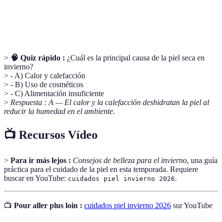
Compuestos que protegen la piel del daño celular
Antioxidantes
y promueven su salud.
>
🧠 Quiz rápido :
¿Cuál es la principal causa de la piel seca en
invierno?
> - A) Calor y calefacción
> - B) Uso de cosméticos
> - C) Alimentación insuficiente
>
Respuesta : A — El calor y la calefacción deshidratan la piel al
reducir la humedad en el ambiente.
📺 Recursos Vídeo
>
Para ir más lejos :
Consejos de belleza para el invierno
, una guía
práctica para el cuidado de la piel en esta temporada. Requiere
buscar en YouTube:
.
cuidados piel invierno 2026
📺
Pour aller plus loin :
cuidados piel invierno 2026
sur YouTube