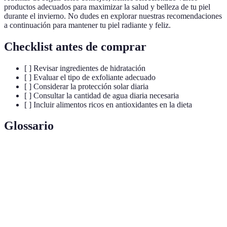
productos adecuados para maximizar la salud y belleza de tu piel
durante el invierno. No dudes en explorar nuestras recomendaciones
a continuación para mantener tu piel radiante y feliz.
Checklist antes de comprar
[ ] Revisar ingredientes de hidratación
[ ] Evaluar el tipo de exfoliante adecuado
[ ] Considerar la protección solar diaria
[ ] Consultar la cantidad de agua diaria necesaria
[ ] Incluir alimentos ricos en antioxidantes en la dieta
Glossario
Terme
Définition
Hidratación
Proceso de mantener la piel húmeda y saludable.
Eliminación de las células cutáneas muertas para
Exfoliación
mejorar la textura de la piel.