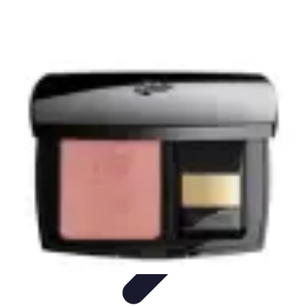
Belleza Actual
Cuidado Facial
Cuidado de la piel
Cuidado de la Piel
Consejos de
Belleza
Cuidado del Cabello
Belleza Actual