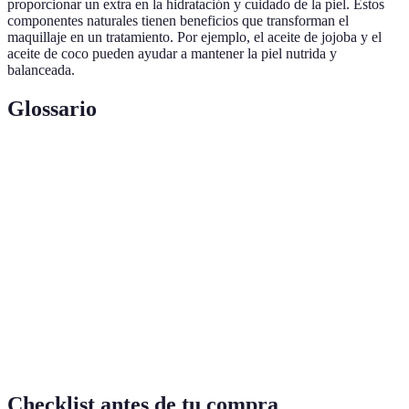
proporcionar un extra en la hidratación y cuidado de la piel. Estos
componentes naturales tienen beneficios que transforman el
maquillaje en un tratamiento. Por ejemplo, el aceite de jojoba y el
aceite de coco pueden ayudar a mantener la piel nutrida y
balanceada.
Glossario
Terme
Définition
Maquillaje
Estilo de maquillaje que busca resaltar la belleza
Natural
genuina con productos ligeros.
Base de
Producto que unifica el tono de piel y permite una
Maquillaje
mejor aplicación de otros cosméticos.
Producto que cubre imperfecciones, ojeras y otras
Corrector
irregularidades de la piel.
Checklist antes de tu compra