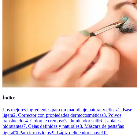
Índice
Los mejores ingredientes para un maquillaje natural y eficaz
1. Base
ligera
2. Corrector con propiedades dermocosméticas
3. Polvos
translucidos
4. Colorete cremoso
5. Iluminador sutil
6. Labiales
hidratantes
7. Cejas definidas y naturales
8. Máscara de pestañas
ligera
📺 Para ir más lejos:
9. Lápiz delineador suave
10.