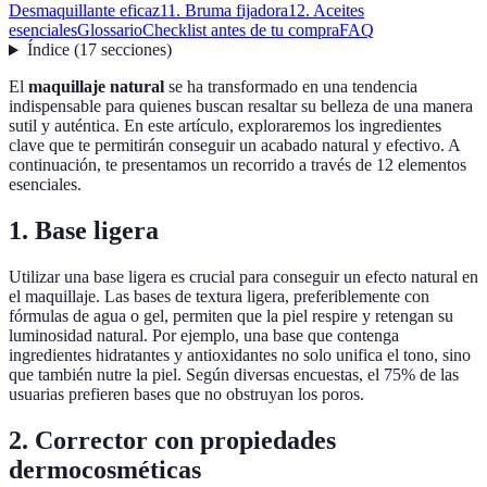
Desmaquillante eficaz
11. Bruma fijadora
12. Aceites
esenciales
Glossario
Checklist antes de tu compra
FAQ
Índice
(
17
secciones
)
El
maquillaje natural
se ha transformado en una tendencia
indispensable para quienes buscan resaltar su belleza de una manera
sutil y auténtica. En este artículo, exploraremos los ingredientes
clave que te permitirán conseguir un acabado natural y efectivo. A
continuación, te presentamos un recorrido a través de 12 elementos
esenciales.
1. Base ligera
Utilizar una base ligera es crucial para conseguir un efecto natural en
el maquillaje. Las bases de textura ligera, preferiblemente con
fórmulas de agua o gel, permiten que la piel respire y retengan su
luminosidad natural. Por ejemplo, una base que contenga
ingredientes hidratantes y antioxidantes no solo unifica el tono, sino
que también nutre la piel. Según diversas encuestas, el 75% de las
usuarias prefieren bases que no obstruyan los poros.
2. Corrector con propiedades
dermocosméticas