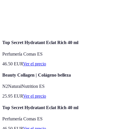
Eliminación de capas superficiales de piel
Exfoliación
muerta.
Antioxidantes
Compuestos que protegen las células del daño.
Top Secret Hydratant Eclat Rich 40 ml
Perfumería Comas ES
46.50
EUR
Ver el precio
Beauty Collagen | Colágeno belleza
N2NaturalNutrition ES
25.95
EUR
Ver el precio
Top Secret Hydratant Eclat Rich 40 ml
Perfumería Comas ES
46.50
EUR
Ver el precio