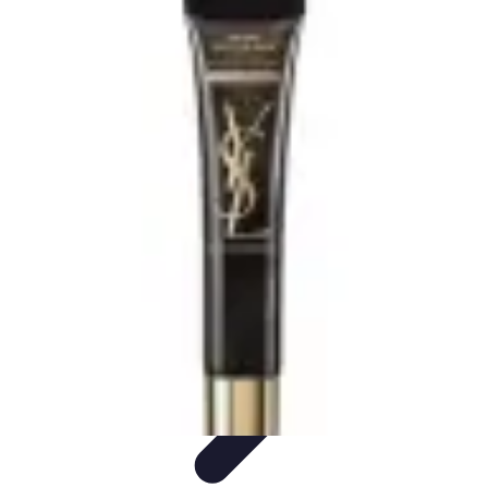
Belleza Actual
Cuidado Facial
Cuidado de la piel
Cuidado de la Piel
Consejos de
Belleza
Cuidado del Cabello
Belleza Actual