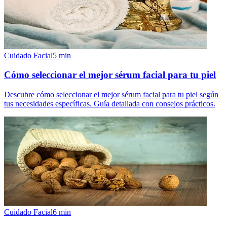
Cuidado Facial
5
min
Cómo seleccionar el mejor sérum facial para tu piel
Descubre cómo seleccionar el mejor sérum facial para tu piel según
tus necesidades específicas. Guía detallada con consejos prácticos.
Cuidado Facial
6
min