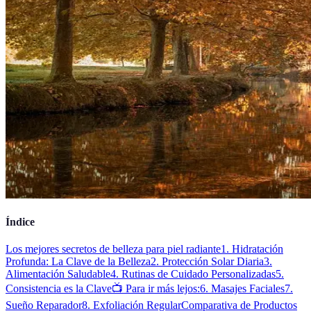
Índice
Los mejores secretos de belleza para piel radiante
1. Hidratación
Profunda: La Clave de la Belleza
2. Protección Solar Diaria
3.
Alimentación Saludable
4. Rutinas de Cuidado Personalizadas
5.
Consistencia es la Clave
📺 Para ir más lejos:
6. Masajes Faciales
7.
Sueño Reparador
8. Exfoliación Regular
Comparativa de Productos