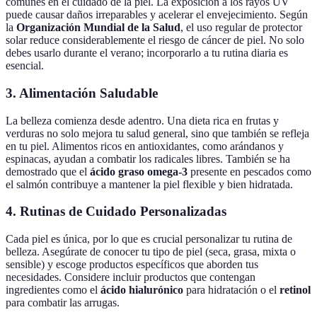
comunes en el cuidado de la piel. La exposición a los rayos UV
puede causar daños irreparables y acelerar el envejecimiento. Según
la
Organización Mundial de la Salud
, el uso regular de protector
solar reduce considerablemente el riesgo de cáncer de piel. No solo
debes usarlo durante el verano; incorporarlo a tu rutina diaria es
esencial.
3. Alimentación Saludable
La belleza comienza desde adentro. Una dieta rica en frutas y
verduras no solo mejora tu salud general, sino que también se refleja
en tu piel. Alimentos ricos en antioxidantes, como arándanos y
espinacas, ayudan a combatir los radicales libres. También se ha
demostrado que el
ácido graso omega-3
presente en pescados como
el salmón contribuye a mantener la piel flexible y bien hidratada.
4. Rutinas de Cuidado Personalizadas
Cada piel es única, por lo que es crucial personalizar tu rutina de
belleza. Asegúrate de conocer tu tipo de piel (seca, grasa, mixta o
sensible) y escoge productos específicos que aborden tus
necesidades. Considere incluir productos que contengan
ingredientes como el
ácido hialurónico
para hidratación o el
retinol
para combatir las arrugas.