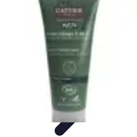
Belleza Actual
Cuidado Facial
Cuidado de la piel
Cuidado de la Piel
Consejos de
Belleza
Cuidado del Cabello
Belleza Actual