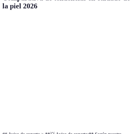
la piel 2026
Tendencia
Ventajas
Desventajas
Recomendaciones
Precisión
Tecnologías de
Requiere
Invertir en
en el
diagnóstico
tecnología
dispositivos
cuidado
Ingredientes
Menos
Puede ser
Buscar opciones
naturales
irritación
más costoso
asequibles
Cuida el
Productos
Variedad
Elegir marcas
medio
sostenibles
limitada
comprometidas
ambiente
Productos
Ahorra
Posible falta
Probar diferentes
multifuncionales
tiempo
de eficacia
combinaciones