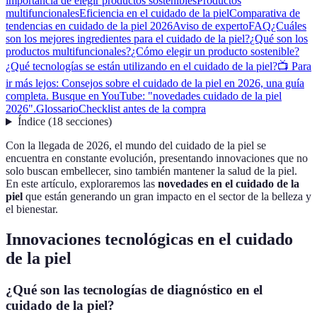
importancia de elegir productos sostenibles
Productos
multifuncionales
Eficiencia en el cuidado de la piel
Comparativa de
tendencias en cuidado de la piel 2026
Aviso de experto
FAQ
¿Cuáles
son los mejores ingredientes para el cuidado de la piel?
¿Qué son los
productos multifuncionales?
¿Cómo elegir un producto sostenible?
¿Qué tecnologías se están utilizando en el cuidado de la piel?
📺 Para
ir más lejos: Consejos sobre el cuidado de la piel en 2026, una guía
completa. Busque en YouTube: "novedades cuidado de la piel
2026".
Glossario
Checklist antes de la compra
Índice
(
18
secciones
)
Con la llegada de 2026, el mundo del cuidado de la piel se
encuentra en constante evolución, presentando innovaciones que no
solo buscan embellecer, sino también mantener la salud de la piel.
En este artículo, exploraremos las
novedades en el cuidado de la
piel
que están generando un gran impacto en el sector de la belleza y
el bienestar.
Innovaciones tecnológicas en el cuidado
de la piel
¿Qué son las tecnologías de diagnóstico en el
cuidado de la piel?