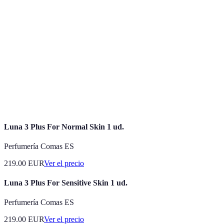
Ácido
Sustancia que retiene la humedad en la piel,
hialurónico
proporcionando hidratación y volumen.
Compuesto de la vitamina A que ayuda a
Retinol
suavizar arrugas y mejorar la textura de la
piel.
Productos
Productos que ofrecen varias propiedades o
Multifuncionales
beneficios en un solo uso.
Luna 3 Plus For Normal Skin 1 ud.
Perfumería Comas ES
219.00
EUR
Ver el precio
Luna 3 Plus For Sensitive Skin 1 ud.
Perfumería Comas ES
219.00
EUR
Ver el precio