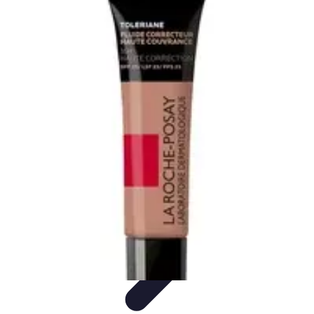
Belleza Actual
Cuidado Facial
Cuidado de la piel
Cuidado de la Piel
Consejos de
Belleza
Cuidado del Cabello
Belleza Actual