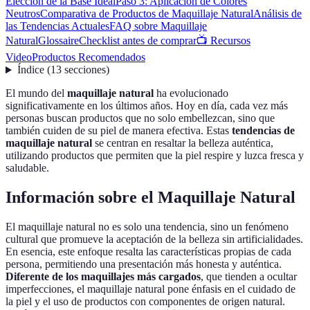
Elección de la Base Ideal
Paso 3: Aplicación de Colores
Neutros
Comparativa de Productos de Maquillaje Natural
Análisis de
las Tendencias Actuales
FAQ sobre Maquillaje
Natural
Glossaire
Checklist antes de comprar
📺 Recursos
Video
Productos Recomendados
Índice
(
13
secciones
)
El mundo del
maquillaje natural
ha evolucionado
significativamente en los últimos años. Hoy en día, cada vez más
personas buscan productos que no solo embellezcan, sino que
también cuiden de su piel de manera efectiva. Estas
tendencias de
maquillaje natural
se centran en resaltar la belleza auténtica,
utilizando productos que permiten que la piel respire y luzca fresca y
saludable.
Información sobre el Maquillaje Natural
El maquillaje natural no es solo una tendencia, sino un fenómeno
cultural que promueve la aceptación de la belleza sin artificialidades.
En esencia, este enfoque resalta las características propias de cada
persona, permitiendo una presentación más honesta y auténtica.
Diferente de los maquillajes más cargados
, que tienden a ocultar
imperfecciones, el maquillaje natural pone énfasis en el cuidado de
la piel y el uso de productos con componentes de origen natural.