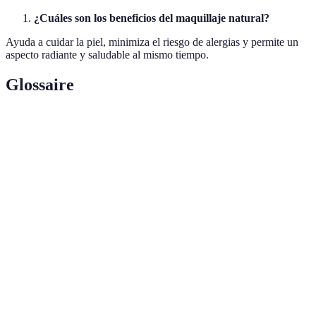
¿Cuáles son los beneficios del maquillaje natural?
Ayuda a cuidar la piel, minimiza el riesgo de alergias y permite un
aspecto radiante y saludable al mismo tiempo.
Glossaire
Terme
Définition
Tendencia que aboga por un enfoque minimalista
Skinimalism
en el maquillaje y cuidado de la piel, usando
menos productos para un resultado más fresco.
Prácticas y productos utilizados para mantener y
Cuidado de
mejorar la salud de la piel, incluyendo limpieza,
la piel
hidratación y protección solar.
Ingredientes
Elementos procedentes de fuentes naturales sin
100%
aditivos sintéticos, promoviendo así prácticas de
Naturales
belleza más sostenibles y seguras.