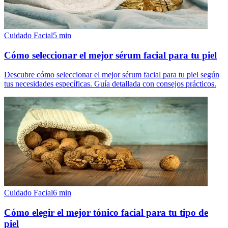
Cuidado Facial
5
min
Cómo seleccionar el mejor sérum facial para tu piel
Descubre cómo seleccionar el mejor sérum facial para tu piel según
tus necesidades específicas. Guía detallada con consejos prácticos.
Cuidado Facial
6
min
Cómo elegir el mejor tónico facial para tu tipo de
piel