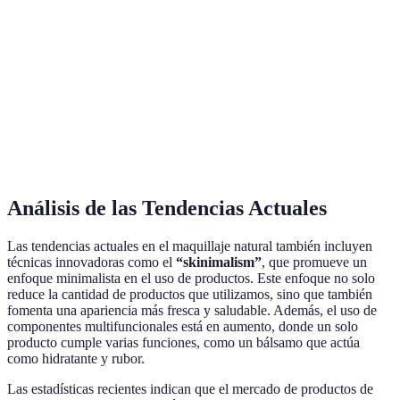
Preferido
100%
Alta
por
Ingredientes
Naturales
Naturales
Cobertura
muchos
usuarios
Protección
Top
Sí
No
Sí
solar
opción
Análisis de las Tendencias Actuales
Las tendencias actuales en el maquillaje natural también incluyen
técnicas innovadoras como el
“skinimalism”
, que promueve un
enfoque minimalista en el uso de productos. Este enfoque no solo
reduce la cantidad de productos que utilizamos, sino que también
fomenta una apariencia más fresca y saludable. Además, el uso de
componentes multifuncionales está en aumento, donde un solo
producto cumple varias funciones, como un bálsamo que actúa
como hidratante y rubor.
Las estadísticas recientes indican que el mercado de productos de