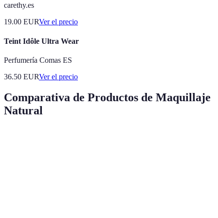
carethy.es
19.00
EUR
Ver el precio
Teint Idôle Ultra Wear
Perfumería Comas ES
36.50
EUR
Ver el precio
Comparativa de Productos de Maquillaje
Natural
Producto
Opción 1
Opción 2
Opción 3
Veredicto
Agua
Teint
Corrector
Ideal para
Micelar
Idôle
Base
Fluido
pieles
A-
Ultra
SPF25
sensibles
DERMA
Wear
Acabado
Mate
Luminoso
Natural
Versátil