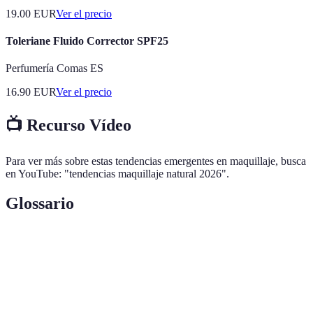
19.00
EUR
Ver el precio
Toleriane Fluido Corrector SPF25
Perfumería Comas ES
16.90
EUR
Ver el precio
📺 Recurso Vídeo
Para ver más sobre estas tendencias emergentes en maquillaje, busca
en YouTube: "tendencias maquillaje natural 2026".
Glossario
Terme
Définition
Maquillaje
Enfoque que utiliza pocos productos para un
Minimalista
look natural.