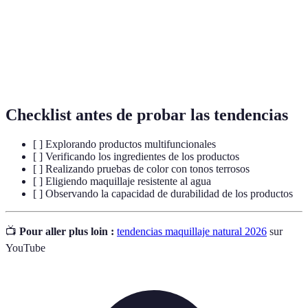
Ingredientes
Componentes derivados de fuentes naturales para
Naturales
el maquillaje.
Colores
Tono de colores que se asemejan a la tierra,
Terrosos
ideales para acabados naturales.
Checklist antes de probar las tendencias
[ ] Explorando productos multifuncionales
[ ] Verificando los ingredientes de los productos
[ ] Realizando pruebas de color con tonos terrosos
[ ] Eligiendo maquillaje resistente al agua
[ ] Observando la capacidad de durabilidad de los productos
📺
Pour aller plus loin :
tendencias maquillaje natural 2026
sur
YouTube