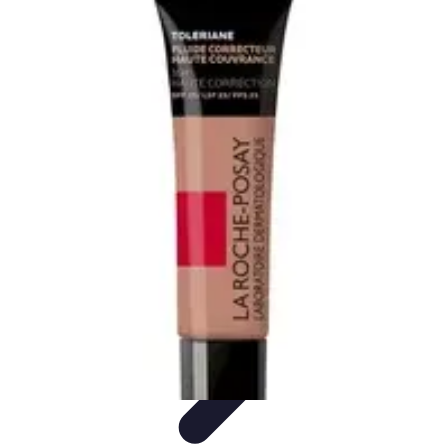
Belleza Actual
Cuidado Facial
Cuidado de la piel
Cuidado de la Piel
Consejos de
Belleza
Cuidado del Cabello
Belleza Actual