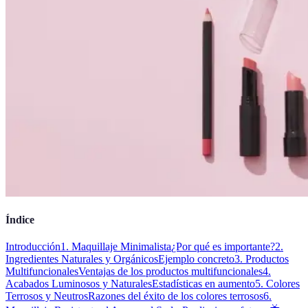
Índice
Introducción
1. Maquillaje Minimalista
¿Por qué es importante?
2.
Ingredientes Naturales y Orgánicos
Ejemplo concreto
3. Productos
Multifuncionales
Ventajas de los productos multifuncionales
4.
Acabados Luminosos y Naturales
Estadísticas en aumento
5. Colores
Terrosos y Neutros
Razones del éxito de los colores terrosos
6.