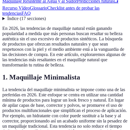
Maquillaje Resistente al Agua y al Sudor
Predicciones futuras
📺
Recurso Vídeo
Glossario
Checklist antes de probar las
tendencias
FAQ
Índice
(
17
secciones
)
En 2026, las tendencias de maquillaje natural están ganando
popularidad a medida que más personas buscan resaltar su belleza
auténtica sin el uso excesivo de productos sintéticos. La búsqueda
de productos que ofrezcan resultados naturales y que sean
respetuosos con la piel y el medio ambiente está a la vanguardia de
las decisiones de compra. En este artículo, exploraremos algunas de
las tendencias más resaltantes en el maquillaje natural que
transformarán tu rutina de belleza.
1. Maquillaje Minimalista
La tendencia del maquillaje minimalista se impone como una de las
preferidas en 2026. Este enfoque se centra en utilizar una cantidad
mínima de productos para lograr un look fresco y natural. En lugar
de apilar capas de base, corrector y polvos, se promueve el uso de
productos multifuncionales que simplifican el proceso de aplicación.
Por ejemplo, un hidratante con color puede sustituir a la base y al
corrector, proporcionando así un acabado uniforme sin la pesadez de
un maquillaje tradicional. Esta tendencia no solo reduce el tiempo