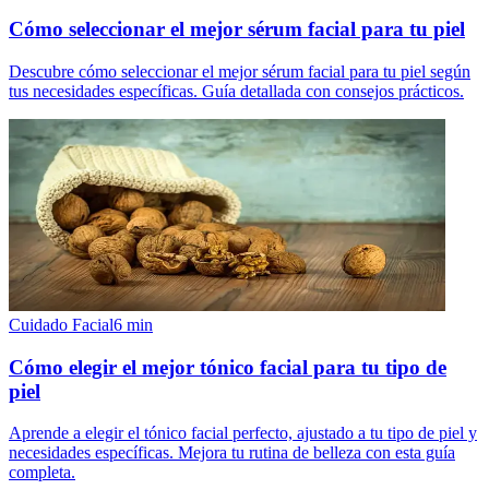
Cómo seleccionar el mejor sérum facial para tu piel
Descubre cómo seleccionar el mejor sérum facial para tu piel según
tus necesidades específicas. Guía detallada con consejos prácticos.
Cuidado Facial
6
min
Cómo elegir el mejor tónico facial para tu tipo de
piel
Aprende a elegir el tónico facial perfecto, ajustado a tu tipo de piel y
necesidades específicas. Mejora tu rutina de belleza con esta guía
completa.