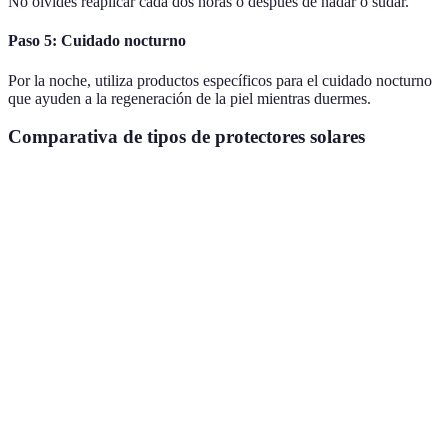
No olvides reaplicar cada dos horas o después de nadar o sudar.
Paso 5: Cuidado nocturno
Por la noche, utiliza productos específicos para el cuidado nocturno
que ayuden a la regeneración de la piel mientras duermes.
Comparativa de tipos de protectores solares
Tipo de Protector Solar
Ventajas
Desventajas
Recome
Puede irritar
Absorción
Activida
Químico
pieles
rápida
deportiv
sensibles
Menos
Puede dejar
Mineral (físico)
irritante,
residuo
Piel sens
seguro
blanco
Requiere
Dura más
Resistente al agua
reaplicación
Uso en p