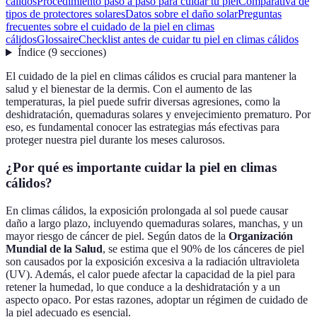
cálidos
Procedimiento paso a paso para cuidar tu piel
Comparativa de
tipos de protectores solares
Datos sobre el daño solar
Preguntas
frecuentes sobre el cuidado de la piel en climas
cálidos
Glossaire
Checklist antes de cuidar tu piel en climas cálidos
Índice
(
9
secciones
)
El cuidado de la piel en climas cálidos es crucial para mantener la
salud y el bienestar de la dermis. Con el aumento de las
temperaturas, la piel puede sufrir diversas agresiones, como la
deshidratación, quemaduras solares y envejecimiento prematuro. Por
eso, es fundamental conocer las estrategias más efectivas para
proteger nuestra piel durante los meses calurosos.
¿Por qué es importante cuidar la piel en climas
cálidos?
En climas cálidos, la exposición prolongada al sol puede causar
daño a largo plazo, incluyendo quemaduras solares, manchas, y un
mayor riesgo de cáncer de piel. Según datos de la
Organización
Mundial de la Salud
, se estima que el 90% de los cánceres de piel
son causados por la exposición excesiva a la radiación ultravioleta
(UV). Además, el calor puede afectar la capacidad de la piel para
retener la humedad, lo que conduce a la deshidratación y a un
aspecto opaco. Por estas razones, adoptar un régimen de cuidado de
la piel adecuado es esencial.