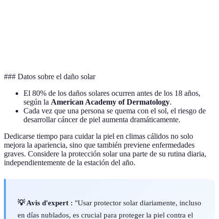
en agua
frecuente
Protección
Puede ser
Antienvejecimiento
y
Uso diar
más costoso
tratamiento
### Datos sobre el daño solar
El 80% de los daños solares ocurren antes de los 18 años,
según la
American Academy of Dermatology
.
Cada vez que una persona se quema con el sol, el riesgo de
desarrollar cáncer de piel aumenta dramáticamente.
Dedicarse tiempo para cuidar la piel en climas cálidos no solo
mejora la apariencia, sino que también previene enfermedades
graves. Considere la protección solar una parte de su rutina diaria,
independientemente de la estación del año.
💡 Avis d'expert :
"Usar protector solar diariamente, incluso
en días nublados, es crucial para proteger la piel contra el