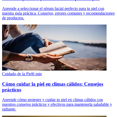
Aprende a seleccionar el sérum facial perfecto para tu piel con
nuestra guía práctica. Consejos, errores comunes y recomendaciones
de productos.
Cuidado de la Piel
6
min
Cómo cuidar la piel en climas cálidos: Consejos
prácticos
Aprende cómo proteger y cuidar tu piel en climas cálidos con
nuestros consejos prácticos y efectivos para mantenerla saludable y
radiante.