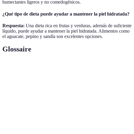
humectantes ligeros y no comedogénicos.
¿Qué tipo de dieta puede ayudar a mantener la piel hidratada?
Respuesta:
Una dieta rica en frutas y verduras, además de suficiente
líquido, puede ayudar a mantener la piel hidratada. Alimentos como
el aguacate, pepino y sandía son excelentes opciones.
Glossaire
Terme
Définition
Protector
Producto aplicado sobre la piel para protegerla de
Solar
la radiación UV.
Proceso de mantener el contenido de agua en la
Hidratación
piel.
Crecimiento anormal de células en la piel, a
Cáncer de
menudo causado por la exposición a la radiación
piel